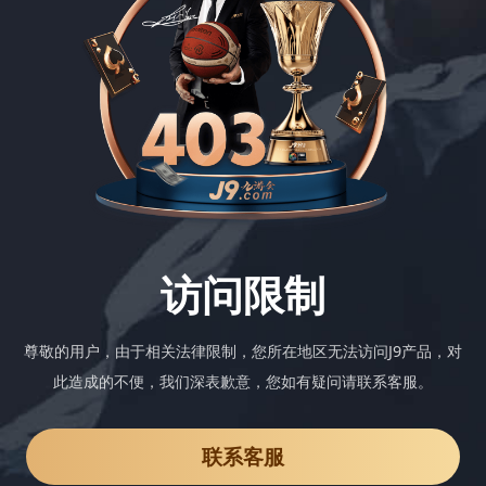
访问限制
尊敬的用户，由于相关法律限制，您所在地区无法访问J9产品，对
此造成的不便，我们深表歉意，您如有疑问请联系客服。
联系客服